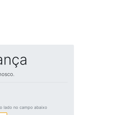
ança
nosco.
ao lado no campo abaixo