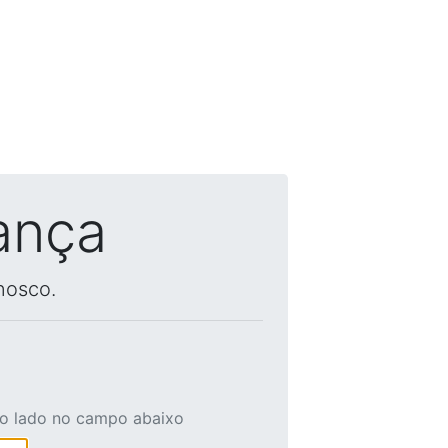
ança
nosco.
ao lado no campo abaixo